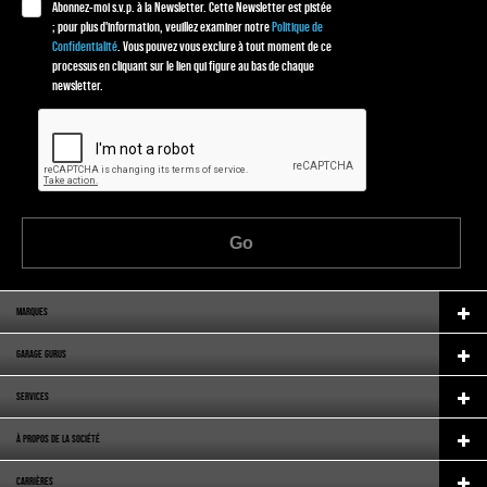
Abonnez-moi s.v.p. à la Newsletter. Cette Newsletter est pistée
; pour plus d'information, veuillez examiner notre
Politique de
Confidentialité
. Vous pouvez vous exclure à tout moment de ce
processus en cliquant sur le lien qui figure au bas de chaque
newsletter.
Go
MARQUES
GARAGE GURUS
SERVICES
À PROPOS DE LA SOCIÉTÉ
CARRIÈRES