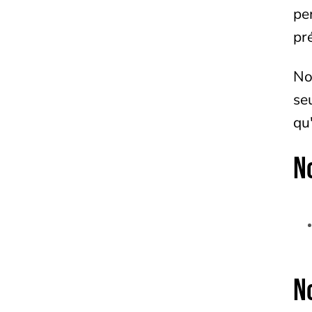
pe
pré
No
se
qu
N
N