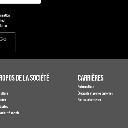
formation,
 tout
letter.
Go
ROPOS DE LA SOCIÉTÉ
CARRIÈRES
Notre culture
culture
Étudiants et jeunes diplômés
autés
Nos collaborateurs
tivités
sabilité sociale