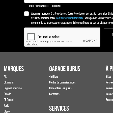
POUR PERSONNALISER LE CONTENU
Abonnez-moi s.v.p. à la Newsletter. Cette Newsletter est pistée ; pour plus d'in
veuillez examiner notre
Politique de Confidentialité
. Vous pouvez vous exclure à
moment de ce processus en cliquant sur le lien qui figure au bas de chaque news
MARQUES
GARAGE GURUS
À P
AE
4 piliers
Sites
Champion
Centre de connaissances
Notre 
Engine Expertise
Rencontrer les gurus
Nouve
Ferodo
Garanties
Nos ac
FP Diesel
Respon
Jurid
SERVICES
Glyco