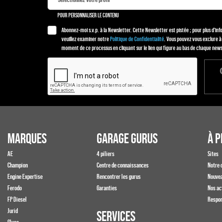
POUR PERSONNALISER LE CONTENU
Abonnez-moi s.v.p. à la Newsletter. Cette Newsletter est pistée ; pour plus d'in
veuillez examiner notre
Politique de Confidentialité
. Vous pouvez vous exclure à
moment de ce processus en cliquant sur le lien qui figure au bas de chaque news
MARQUES
GARAGE GURUS
À P
AE
4 piliers
Sites
Champion
Centre de connaissances
Notre 
Engine Expertise
Rencontrer les gurus
Nouve
Ferodo
Garanties
Nos ac
FP Diesel
Respon
Jurid
SERVICES