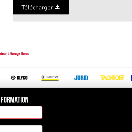
Télécharger
etour à Garage Gurus
NFORMATION