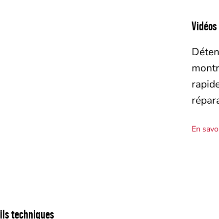
Vidéos
Déten
montre
rapid
répar
En savo
ils techniques