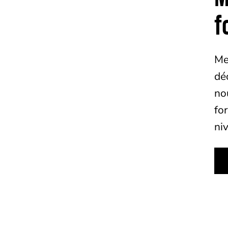
f
Me
dé
no
fo
ni