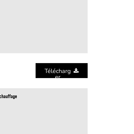
e
Télécharg
Er
échauffage