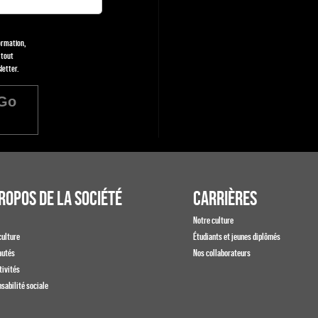
formation,
 tout
letter.
Go
ROPOS DE LA SOCIÉTÉ
CARRIÈRES
Notre culture
culture
Étudiants et jeunes diplômés
autés
Nos collaborateurs
tivités
sabilité sociale