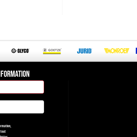
NFORMATION
formation,
 tout
letter.