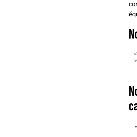
co
éq
N
V
l
N
ca