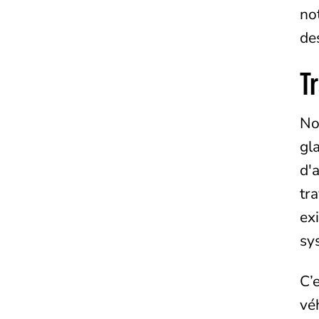
no
de
T
No
gl
d'
tr
ex
sy
C’
vé