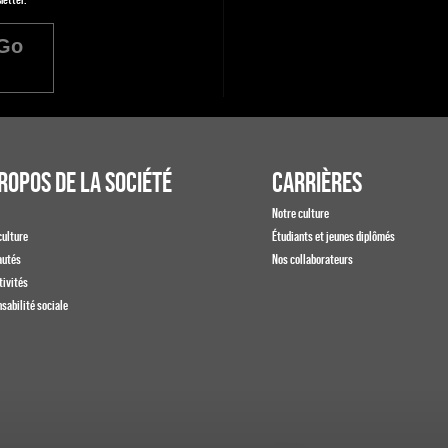
Go
ROPOS DE LA SOCIÉTÉ
CARRIÈRES
Notre culture
culture
Étudiants et jeunes diplômés
autés
Nos collaborateurs
tivités
sabilité sociale