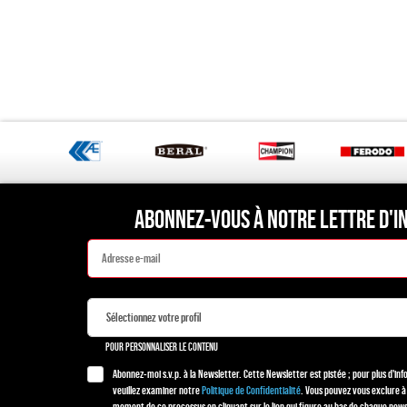
ABONNEZ-VOUS À NOTRE LETTRE D'I
POUR PERSONNALISER LE CONTENU
Abonnez-moi s.v.p. à la Newsletter. Cette Newsletter est pistée ; pour plus d'in
veuillez examiner notre
Politique de Confidentialité
. Vous pouvez vous exclure à
moment de ce processus en cliquant sur le lien qui figure au bas de chaque news