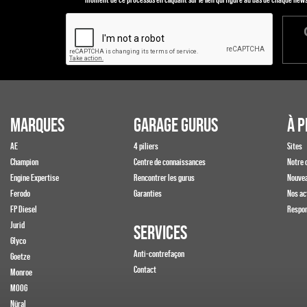
MARQUES
GARAGE GURUS
À P
AE
4 piliers
Sites
Champion
Centre de connaissances
Notre 
Engine Expertise
Rencontrer les gurus
Nouve
Ferodo
Garanties
Nos ac
FP Diesel
Respon
Jurid
SERVICES
Glyco
Anti-contrefaçon
Goetze
Contact
Monroe
MOOG
Nüral