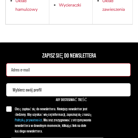
Układ
Układ
Wycieraczki
hamulcowy
zawieszenia
ZAPISZ SIĘ DO NEWSLETTERA
ABY DOSTOSOWAĆ TREŚĆ
Chcę zapisać się do newslettera. Niniejszy newsletter jest
śledzony. Aby uzyskać więcej informacji, zapoznaj się z naszą
Polityką prywatności
. Możesz zrezygnować z otrzymywania
newslettera w dowolnym momencie, klikając link na dole
każdego newslettera.