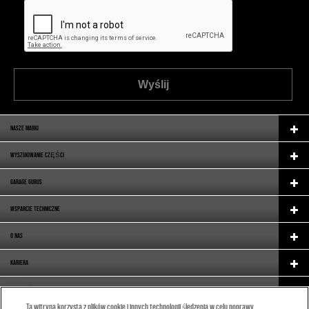
Wyślij
NASZE MARKI
WYSZUKIWANIE CZĘŚCI
GARAGE GURUS
WSPARCIE TECHNICZNE
O NAS
KARIERA
WYPOSAŻENIE FABRYCZNE (OE)
Ta witryna korzysta z plików cookie i innych technologii śledzenia w celu poprawy