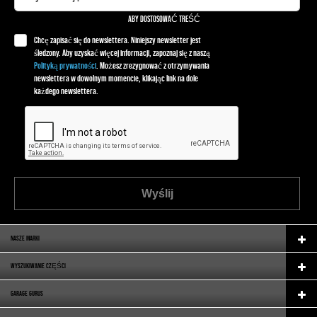
ABY DOSTOSOWAĆ TREŚĆ
Chcę zapisać się do newslettera. Niniejszy newsletter jest
śledzony. Aby uzyskać więcej informacji, zapoznaj się z naszą
Polityką prywatności
. Możesz zrezygnować z otrzymywania
newslettera w dowolnym momencie, klikając link na dole
każdego newslettera.
Wyślij
NASZE MARKI
WYSZUKIWANIE CZĘŚCI
GARAGE GURUS