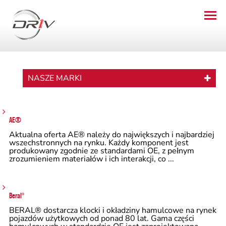
NASZE MARKI
AE®
Aktualna oferta AE® należy do największych i najbardziej
wszechstronnych na rynku. Każdy komponent jest
produkowany zgodnie ze standardami OE, z pełnym
zrozumieniem materiałów i ich interakcji, co ...
Beral
®
BERAL® dostarcza klocki i okładziny hamulcowe na rynek
pojazdów użytkowych od ponad 80 lat. Gama części