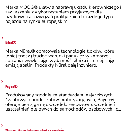
Marka MOOG® ułatwia naprawę układu kierowniczego i
zawieszenia z wykorzystaniem przyjaznych dla
użytkownika rozwiązań praktycznie do każdego typu
pojazdu na rynku europejskim.
Nüral®
Marka Nüral® opracowała technologie tłoków, które
lepiej znoszą trudne warunki panujące w komorze
spalania, zwiększając wydajność silnika i zmniejszając
emisję spalin. Produkty Nüral dają inżyniero...
Payen®
Produkowany zgodnie ze standardami największych
światowych producentów motoryzacyjnych, Payen®
oferuje pełną gamę uszczelek, zestawów uszczelnień i
uszczelnień olejowych do samochodów osobowych i c...
Wagner: Wszechstronna oferta czujników