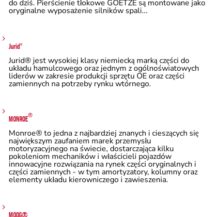
do dziś. Pierścienie tłokowe GOETZE są montowane jako
oryginalne wyposażenie silników spali...
Jurid
®
Jurid® jest wysokiej klasy niemiecką marką części do
układu hamulcowego oraz jednym z ogólnoświatowych
liderów w zakresie produkcji sprzętu OE oraz części
zamiennych na potrzeby rynku wtórnego.
®
MONR
OE
Monroe® to jedna z najbardziej znanych i cieszących się
największym zaufaniem marek przemysłu
motoryzacyjnego na świecie, dostarczająca kilku
pokoleniom mechaników i właścicieli pojazdów
innowacyjne rozwiązania na rynek części oryginalnych i
części zamiennych - w tym amortyzatory, kolumny oraz
elementy układu kierowniczego i zawieszenia.
MOOG®