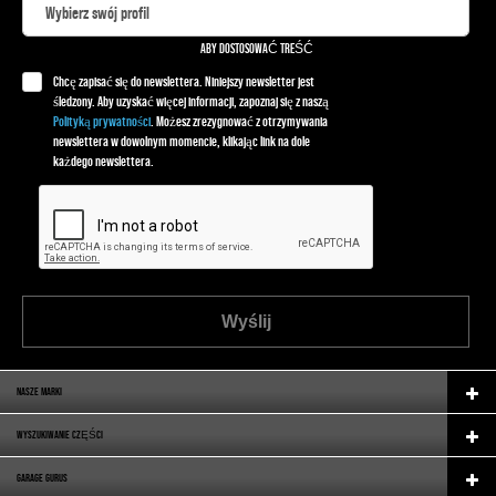
ABY DOSTOSOWAĆ TREŚĆ
Chcę zapisać się do newslettera. Niniejszy newsletter jest
śledzony. Aby uzyskać więcej informacji, zapoznaj się z naszą
Polityką prywatności
. Możesz zrezygnować z otrzymywania
newslettera w dowolnym momencie, klikając link na dole
każdego newslettera.
Wyślij
NASZE MARKI
WYSZUKIWANIE CZĘŚCI
GARAGE GURUS