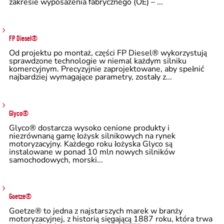
zakresie wyposażenia fabrycznego (OE) – ...
FP Diesel®
Od projektu po montaż, części FP Diesel® wykorzystują
sprawdzone technologie w niemal każdym silniku
komercyjnym. Precyzyjnie zaprojektowane, aby spełnić
najbardziej wymagające parametry, zostały z...
Glyco®
Glyco® dostarcza wysoko cenione produkty i
niezrównaną gamę łożysk silnikowych na rynek
motoryzacyjny. Każdego roku łożyska Glyco są
instalowane w ponad 10 mln nowych silników
samochodowych, morski...
Goetze®
Goetze® to jedna z najstarszych marek w branży
motoryzacyjnej, z historią sięgającą 1887 roku, która trwa