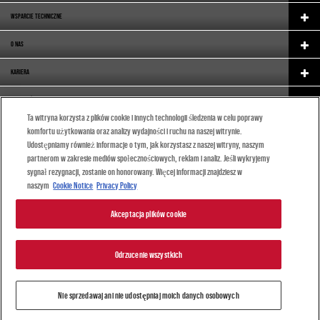
WSPARCIE TECHNICZNE
O NAS
KARIERA
WYPOSAŻENIE FABRYCZNE (OE)
Ta witryna korzysta z plików cookie i innych technologii śledzenia w celu poprawy
CATALOGUE
komfortu użytkowania oraz analizy wydajności i ruchu na naszej witrynie.
Udostępniamy również informacje o tym, jak korzystasz z naszej witryny, naszym
(POLSKI)
partnerom w zakresie mediów społecznościowych, reklam i analiz. Jeśli wykryjemy
sygnał rezygnacji, zostanie on honorowany. Więcej informacji znajdziesz w
naszym
Cookie Notice
Privacy Policy
Akceptacja plików cookie
© 2024 DRiV Automotive Inc. lub jedna z jej spółek zależnych w jednym lub kilku krajach.
|
Odrzucenie wszystkich
Polityka prywatności
|
Regulamin
Nie sprzedawaj ani nie udostępniaj moich danych
osobowych
Nie sprzedawaj ani nie udostępniaj moich danych osobowych
|
Cookie Notice