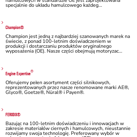
hamulcowych w standardzie OE jest zaprojektowana
specjalnie do układu hamulcowego każdeg...
Champion®
Champion jest jedną z najbardziej szanowanych marek na
świecie, z ponad 100-letnim doświadczeniem w
produkcji i dostarczaniu produktów oryginalnego
wyposażenia (OE). Nasze części obejmują motoryzac...
®
Engine Expertise
Oferujemy pełen asortyment części silnikowych,
reprezentowanych przez nasze renomowane marki AE®,
Glyco®, Goetze®, Nüral® i Payen®.
FERODO®
Bazując na 100-letnim doświadczeniu i innowacjach w
zakresie materiałów ciernych i hamulcowych, nieustannie
rozwijamy swoja technologię. Preferowany wybór w