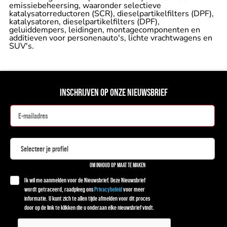
emissiebeheersing, waaronder selectieve
katalysatorreductoren (SCR), dieselpartikelfilters (DPF),
katalysatoren, dieselpartikelfilters (DPF),
geluiddempers, leidingen, montagecomponenten en
additieven voor personenauto's, lichte vrachtwagens en
SUV's.
INSCHRIJVEN OP ONZE NIEUWSBRIEF
OM INHOUD OP MAAT TE MAKEN
Ik wil me aanmelden voor de Nieuwsbrief. Deze Nieuwsbrief
wordt getraceerd, raadpleeg ons
Privacybeleid
voor meer
informatie. U kunt zich te allen tijde afmelden voor dit proces
door op de link te klikken die u onderaan elke nieuwsbrief vindt.