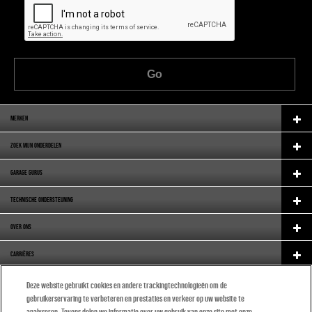
Go
MERKEN
ZOEK MIJN ONDERDELEN
GARAGE GURUS
TECHNISCHE ONDERSTEUNING
OVER ONS
CARRIÈRES
ORIGINAL EQUIPMENT
Deze website gebruikt cookies en andere trackingtechnologieën om de
gebruikerservaring te verbeteren en prestaties en verkeer op uw website te
CATALOGUE
analyseren. Tevens delen we informatie over uw gebruik van onze site met onze