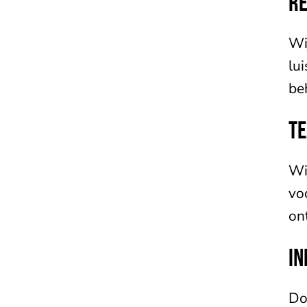
R
Wi
lu
be
T
Wi
vo
on
IN
Do