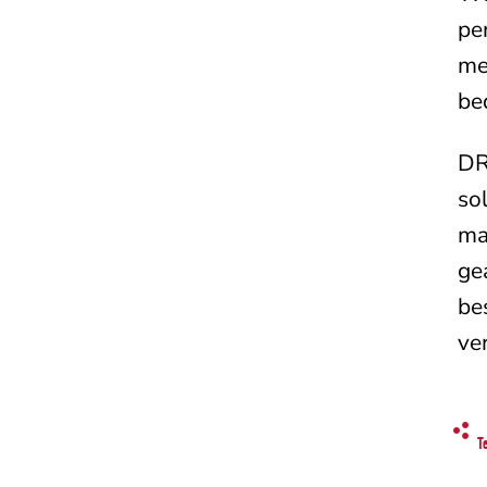
pe
me
be
DR
so
ma
ge
be
ve
T