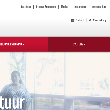
Carrières
Original Equipment
Media
Leveranciers
Investeerders
Contact
Waar te koop
SCHE ONDERSTEUNING
OVER ONS
tuur