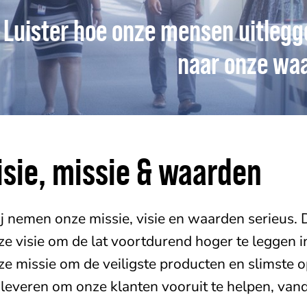
Luister hoe onze mensen uitlegge
naar onze wa
isie, missie & waarden
j nemen onze missie, visie en waarden serieus. D
ze visie om de lat voortdurend hoger te leggen 
ze missie om de veiligste producten en slimste
 leveren om onze klanten vooruit te helpen, van