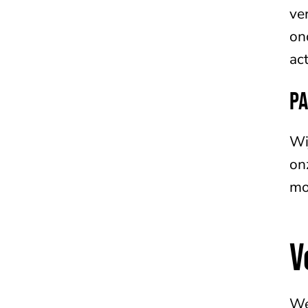
ve
on
ac
PA
Wi
on
mo
V
We