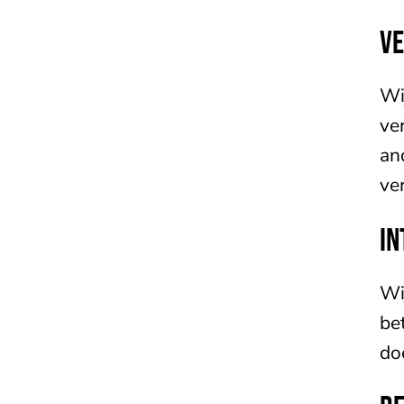
V
Wi
ve
an
ve
IN
Wi
be
do