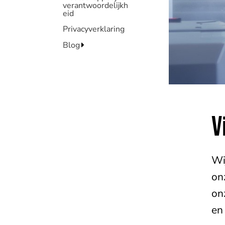
verantwoordelijkh
eid
Privacyverklaring
Blog
V
Wi
on
on
en