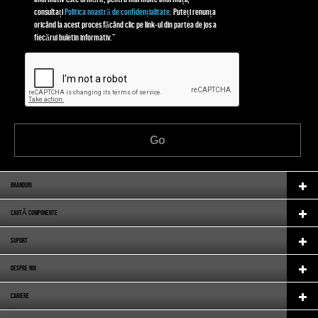
consultați
Politica noastră de confidențialitate
. Puteți renunța
oricând la acest proces făcând clic pe link-ul din partea de jos a
fiecărui buletin informativ.”
Go
BRANDURI
CAUTĂ COMPONENTE
SUPORT
DESPRE NOI
CARIERE