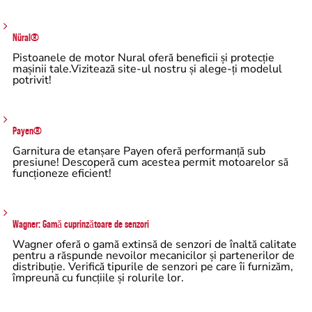
Nüral®
Pistoanele de motor Nural oferă beneficii și protecție
mașinii tale.Vizitează site-ul nostru și alege-ți modelul
potrivit!
Payen®
Garnitura de etanșare Payen oferă performanță sub
presiune! Descoperă cum acestea permit motoarelor să
funcționeze eficient!
Wagner: Gamă cuprinzătoare de senzori
Wagner oferă o gamă extinsă de senzori de înaltă calitate
pentru a răspunde nevoilor mecanicilor și partenerilor de
distribuție. Verifică tipurile de senzori pe care îi furnizăm,
împreună cu funcțiile și rolurile lor.