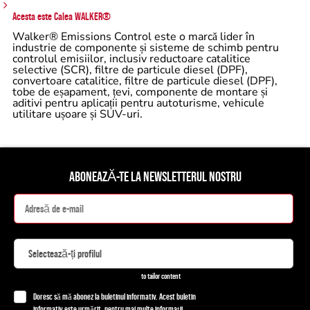
Acesta este Calea WALKER®
Walker® Emissions Control este o marcă lider în
industrie de componente și sisteme de schimb pentru
controlul emisiilor, inclusiv reductoare catalitice
selective (SCR), filtre de particule diesel (DPF),
convertoare catalitice, filtre de particule diesel (DPF),
tobe de eșapament, țevi, componente de montare și
aditivi pentru aplicații pentru autoturisme, vehicule
utilitare ușoare și SUV-uri.
ABONEAZĂ-TE LA NEWSLETTERUL NOSTRU
to tailor content
Doresc să mă abonez la buletinul informativ. Acest buletin
informativ este urmărit, pentru mai multe informații,