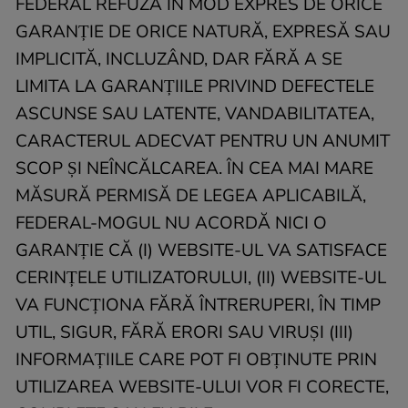
FEDERAL REFUZĂ ÎN MOD EXPRES DE ORICE
GARANȚIE DE ORICE NATURĂ, EXPRESĂ SAU
IMPLICITĂ, INCLUZÂND, DAR FĂRĂ A SE
LIMITA LA GARANȚIILE PRIVIND DEFECTELE
ASCUNSE SAU LATENTE, VANDABILITATEA,
CARACTERUL ADECVAT PENTRU UN ANUMIT
SCOP ȘI NEÎNCĂLCAREA. ÎN CEA MAI MARE
MĂSURĂ PERMISĂ DE LEGEA APLICABILĂ,
FEDERAL-MOGUL NU ACORDĂ NICI O
GARANȚIE CĂ (I) WEBSITE-UL VA SATISFACE
CERINȚELE UTILIZATORULUI, (II) WEBSITE-UL
VA FUNCȚIONA FĂRĂ ÎNTRERUPERI, ÎN TIMP
UTIL, SIGUR, FĂRĂ ERORI SAU VIRUȘI (III)
INFORMAȚIILE CARE POT FI OBȚINUTE PRIN
UTILIZAREA WEBSITE-ULUI VOR FI CORECTE,