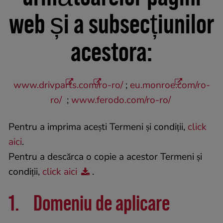
web și a subsecțiunilor
acestora:
www.drivparts.com/ro-ro/
;
eu.monroe.com/ro-
ro/
;
www.ferodo.com/ro-ro/
Pentru a imprima acești Termeni și condiții,
click
aici
.
Pentru a descărca o copie a acestor Termeni și
condiții,
click aici
.
1. Domeniu de aplicare