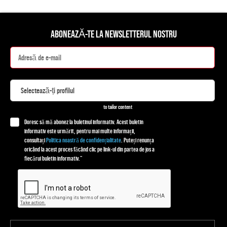
ABONEAZĂ-TE LA NEWSLETTERUL NOSTRU
to tailor content
Doresc să mă abonez la buletinul informativ. Acest buletin
informativ este urmărit, pentru mai multe informații,
consultați
Politica noastră de confidențialitate
. Puteți renunța
oricând la acest proces făcând clic pe link-ul din partea de jos a
fiecărui buletin informativ.”