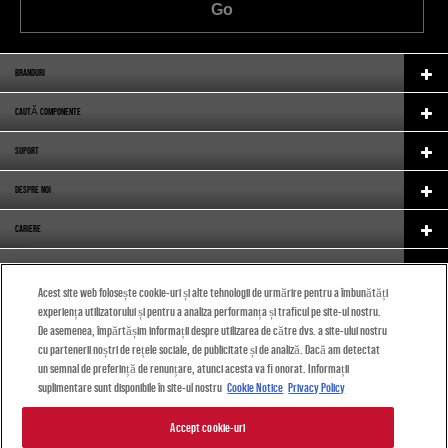
Go
BRANDURI
CAUTĂ COMPONENTE
SUPORT
DESPRE NOI
CARIERE
ECHIPAMENT ORIGINAL
Acest site web folosește cookie-uri și alte tehnologii de urmărire pentru a îmbunătăți
CATALOG
experiența utilizatorului și pentru a analiza performanța și traficul pe site-ul nostru.
De asemenea, împărtășim informații despre utilizarea de către dvs. a site-ului nostru
(ROMÂNĂ)
cu partenerii noștri de rețele sociale, de publicitate și de analiză. Dacă am detectat
un semnal de preferință de renunțare, atunci acesta va fi onorat. Informații
suplimentare sunt disponibile în site-ul nostru
Cookie Notice
Privacy Policy
Accept cookie-uri
©2024 DRiV Automotive Inc. sau unul dintre afiliații săi într-una sau mai multe țări.