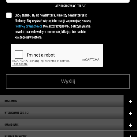
ABY DOSTOSOWAĆ TREŚĆ
Chcę zapisać się do newslettera. Niniejszy newsletter jest
śledzony. Aby uzyskać więcej informacji, zapoznaj się z naszą
Polityką prywatności
. Możesz zrezygnować z otrzymywania
newslettera w dowolnym momencie, klikając link na dole
każdego newslettera.
Wyślij
NASZE MARKI
WYSZUKIWANIE CZĘŚCI
GARAGE GURUS
WSPARCIE TECHNICZNE