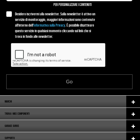
PER PERSONALIZZARE I CONTENUTI
Desidero iscrivermi alla newsletter. Sulla newsletter è attivo un
servizio di monitoraggio, maggiori informazioni sono contenute
all'interno dell'
Informativa sulla Privacy
. È possibile disattivare
questo servizio in qualsiasi momento cliccando sul link che si
trova in fondo alle newsletter.
Go
MARCHI
TROVA I MIEI COMPONENTI
GARAGE GURUS
SUPPORTO