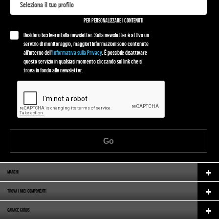
PER PERSONALIZZARE I CONTENUTI
Desidero iscrivermi alla newsletter. Sulla newsletter è attivo un
servizio di monitoraggio, maggiori informazioni sono contenute
all'interno dell'
Informativa sulla Privacy
. È possibile disattivare
questo servizio in qualsiasi momento cliccando sul link che si
trova in fondo alle newsletter.
Go
MARCHI
TROVA I MIEI COMPONENTI
GARAGE GURUS