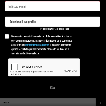
PER PERSONALIZZARE I CONTENUTI
Desidero iscrivermi alla newsletter. Sulla newsletter è attivo un
servizio di monitoraggio, maggiori informazioni sono contenute
all'interno dell'
Informativa sulla Privacy
. È possibile disattivare
questo servizio in qualsiasi momento cliccando sul link che si
trova in fondo alle newsletter.
Go
MARCHI