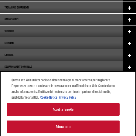
TROVA I MIEI COMPONENTI
GARAGE GURUS
SUPPORTO
CHI SIAMO
CARRIERE
EQUIPAGGIAMENTO ORIGINALE
CATALOGUE
Questo sito Web utilizza cookie e altre tecnologie di tracciamento per migliorare
l’esperienza utente e analizzare le prestazioni e il traffico del sito Web. Condividiamo
(ITALIANO)
anche informazioni sull’utilizzo del nostro sito con i nostri partner di social media,
pubblicitari e analitici.
Cookie Notice
Privacy Policy
Accetta i cookie
© 2024 DRiV Automotive Inc. o una delle sue affiliate in uno o più paesi.
Rifiuta tutti
|
Informativa sulla privacy
|
Condizioni d'uso
|
Certificazioni