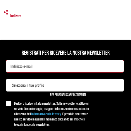
Indietro
REGISTRATI PER RICEVERE LA NOSTRA NEWSLETTER
PER PERSONALIZZARE I CONTENUTI
Desidero iscrivermi alla newsletter. Sulla newsletter è attivo un
servizio di monitoraggio, maggiori informazioni sono contenute
all'interno dell'
Informativa sulla Privacy
. È possibile disattivare
questo servizio in qualsiasi momento cliccando sul link che si
trova in fondo alle newsletter.