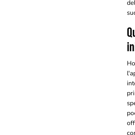
del
su
Qu
in
Ho
l'
int
pr
sp
po
off
co