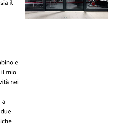
ia il
mbino e
il mio
vità nei
 a
 due
tiche