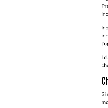
Pr
inc
Ino
inc
l'o
I c
ch
Ch
Si
mo