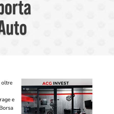
 porta
Auto
 oltre
arage e
 Borsa