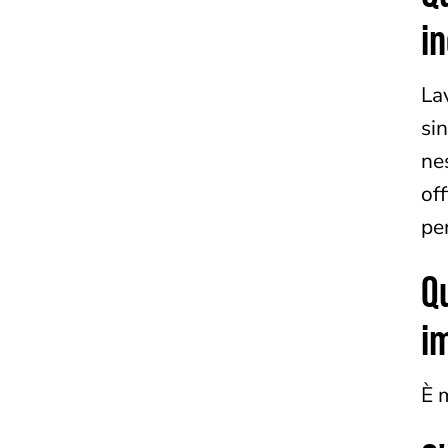
i
La
si
ne
of
pe
Qu
i
È m