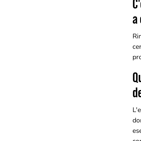
C'
a 
Ri
ce
pr
Qu
de
L'e
do
es