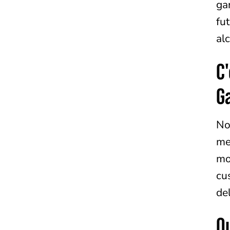
ga
fu
al
C
G
No
me
mo
cu
del
Q