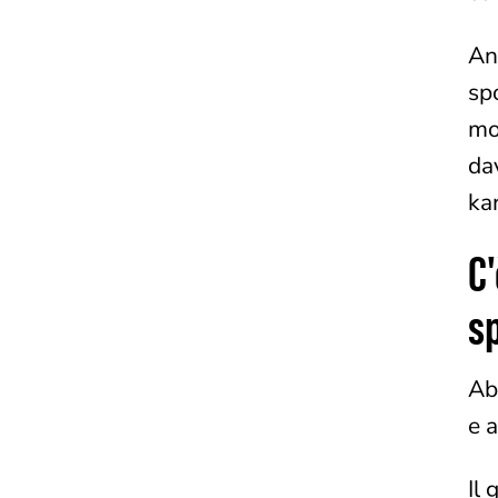
An
sp
mo
da
ka
C'
s
Ab
e 
Il 