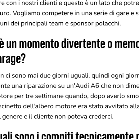
re con i nostri clienti e questo è un lato che pot
turo. Vogliamo competere in una serie di gare e s
cuni dei principali team e sponsor polacchi.
'è un momento divertente o memora
arage?
n ci sono mai due giorni uguali, quindi ogni gior
nte una riparazione su un'Audi A6 che non dime
tore per tre settimane quando, dopo averlo smo
scinetto dell'albero motore era stato avvitato al
 genere e il cliente non poteva crederci.
uali sono i compiti tecnicamente 