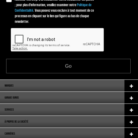
; pour plus d'information, veuillez examiner notre
Politique de
Confidentialité
. Vous pouvez vous exclure à tout moment de ce
processus en cliquant sur le lien qui figure au bas de chaque
newsletter.
Go
MARQUES
GARAGE GURUS
SERVICES
À PROPOS DE LA SOCIÉTÉ
CARRIÈRES