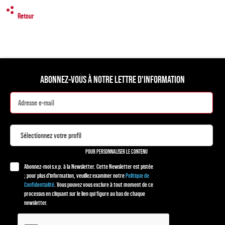
Retour
ABONNEZ-VOUS À NOTRE LETTRE D'INFORMATION
POUR PERSONNALISER LE CONTENU
Abonnez-moi s.v.p. à la Newsletter. Cette Newsletter est pistée
; pour plus d'information, veuillez examiner notre
Politique de
Confidentialité
. Vous pouvez vous exclure à tout moment de ce
processus en cliquant sur le lien qui figure au bas de chaque
newsletter.