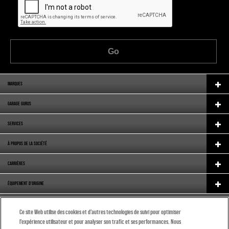
Go
MARQUES
GARAGE GURUS
SERVICES
À PROPOS DE LA SOCIÉTÉ
CARRIÈRES
ÉQUIPEMENT D'ORIGINE
CATALOGUE
Ce site Web utilise des cookies et d’autres technologies de suivi pour optimiser
l’expérience utilisateur et pour analyser son trafic et ses performances. Nous
(FRANÇAIS)