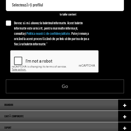
to tailor content
Doresc să mă abonez la buletinul informativ. Acest buletin
informativ este urmărit, pentru mai multe informații,
consultați
Politica noastră de confidențialitate
. Puteți renunța
oricând la acest proces făcând clic pe link-ul din partea de jos a
fiecărui buletin informativ.”
Go
BRANDURI
CAUTĂ COMPONENTE
SUPORT