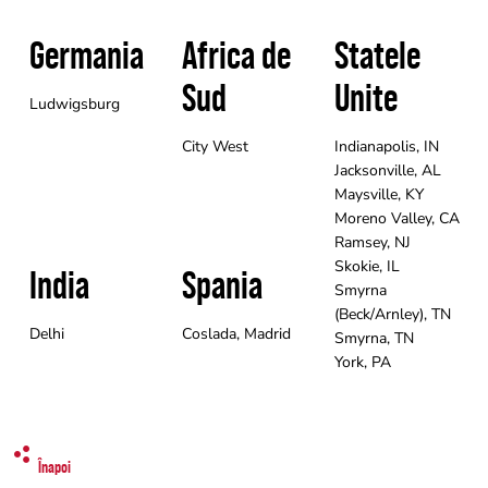
Germania
Africa de
Statele
Sud
Unite
Ludwigsburg
City West
Indianapolis, IN
Jacksonville, AL
Maysville, KY
Moreno Valley, CA
Ramsey, NJ
Skokie, IL
India
Spania
Smyrna
(Beck/Arnley), TN
Delhi
Coslada, Madrid
Smyrna, TN
York, PA
Înapoi