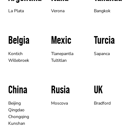
La Plata
Verona
Bangkok
Belgia
Mexic
Turcia
Kontich
Tlanepantla
Sapanca
Willebroek
Tultitlan
China
Rusia
UK
Beijing
Moscova
Bradford
Qingdao
Chongqing
Kunshan