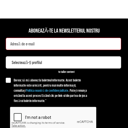
ABONEAZĂ-TE LA NEWSLETTERUL NOSTRU
to tailor content
Doresc să mă abonez la buletinul informativ. Acest buletin
informativ este urmărit, pentru mai multe informații,
consultați
Politica noastră de confidențialitate
. Puteți renunța
oricând la acest proces făcând clic pe link-ul din partea de jos a
fiecărui buletin informativ.”