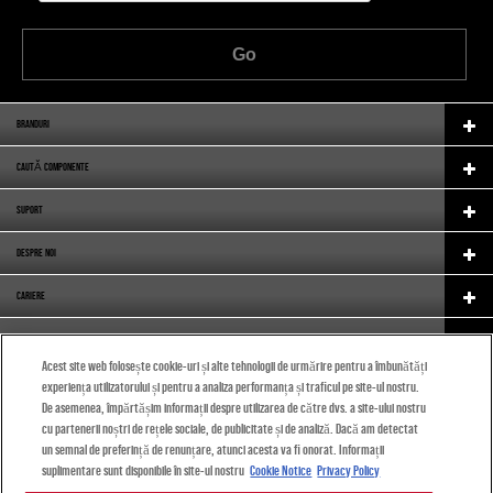
Go
BRANDURI
CAUTĂ COMPONENTE
SUPORT
DESPRE NOI
CARIERE
ECHIPAMENT ORIGINAL
Acest site web folosește cookie-uri și alte tehnologii de urmărire pentru a îmbunătăți
CATALOG
experiența utilizatorului și pentru a analiza performanța și traficul pe site-ul nostru.
De asemenea, împărtășim informații despre utilizarea de către dvs. a site-ului nostru
(ROMÂNĂ)
cu partenerii noștri de rețele sociale, de publicitate și de analiză. Dacă am detectat
un semnal de preferință de renunțare, atunci acesta va fi onorat. Informații
suplimentare sunt disponibile în site-ul nostru
Cookie Notice
Privacy Policy