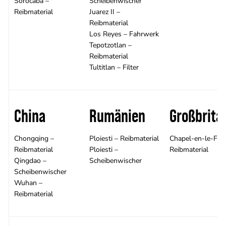
Sorocaba –
Scheibenwischer
Reibmaterial
Juarez II –
Reibmaterial
Los Reyes – Fahrwerk
Tepotzotlan –
Reibmaterial
Tultitlan – Filter
China
Rumänien
Großbrita
Chongqing –
Ploiesti – Reibmaterial
Chapel-en-le-Frit
Reibmaterial
Ploiesti –
Reibmaterial
Qingdao –
Scheibenwischer
Scheibenwischer
Wuhan –
Reibmaterial