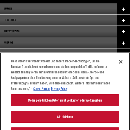
MARKEN
TEILE FINDEN
UNTERSTÜTZUNG
ÜBER UNS
KARRIERE
Diese Website verwendet Cookies und andere Tracker-Technologien, um die
CATALOGUE
Benutzerfreundlichkeit zu verbessern und die Leistung und den Traffic auf unserer
Website zu analysieren. Wir informieren auch unsere Social Media-, Werbe- und
(DEUTSCH)
Analysepartner über Ihre Nutzung unserer Website. Sollten wir ein Opt-out-
Präferenzsignal erkannt haben, wird dieses beachtet. Weitere Informationen finden
Sie in unserem/-r
Cookie Notice
Privacy Policy
Meine persönlichen Daten nicht verkaufen oder weitergeben
© 2024 DRIV Automotive Inc. oder einer ihrer Tochtergesellschaften in einem oder mehreren Ländern.
|
Alle ablehnen
Privacy Policy
|
General Terms and Conditions
|
Imprint
Meine persönlichen Daten nicht verkaufen oder