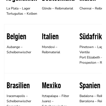
La Plata – Lager
Glinde – Reibmaterial
Chennai – Reibmat
Tortuguitas – Kolben
Belgien
Italien
Südafrika
Aubange –
Mondovi –
Pinetown – Lager
Scheibenwischer
Reibmaterial
Ventile
Port Elizabeth – 
Prospecton – Reib
Brasilien
Mexiko
Spanien
Iracemapolis –
Itztapalapa – Filter
Badalona – Reibma
Scheibenwischer
Juarez –
Barcelona – Reibm