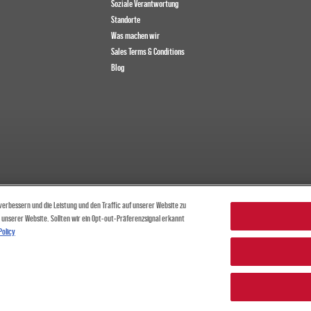
Soziale Verantwortung
Standorte
Was machen wir
Sales Terms & Conditions
Blog
erbessern und die Leistung und den Traffic auf unserer Website zu
unserer Website. Sollten wir ein Opt-out-Präferenzsignal erkannt
Policy
|
Meine persönlichen Daten nicht verkaufe
mprint