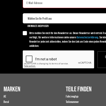
UM INHALTE ANZUPASSEN
Bitte melden Sie mich für den Newsletter an. Dieser Newsletter wird mittels Tra
verfolgt; für weitere Informationen siehe unsere
Datenschutzerklärung
. Sie kö
Newsletter jederzeit abbestellen, indem Sie den Link am Ende eines jeden Newsl
anklicken.
MARKEN
TEILE FINDEN
AE
Fahrzeugtyp
Beral
Teilenummer