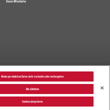
Unsere Mitarbeiter
Meine persönlichen Daten nicht verkaufen oder weitergeben
Alle ablehnen
|
Cookie notice
n oder weitergeben
(Deutsch)
Cookies akzeptieren