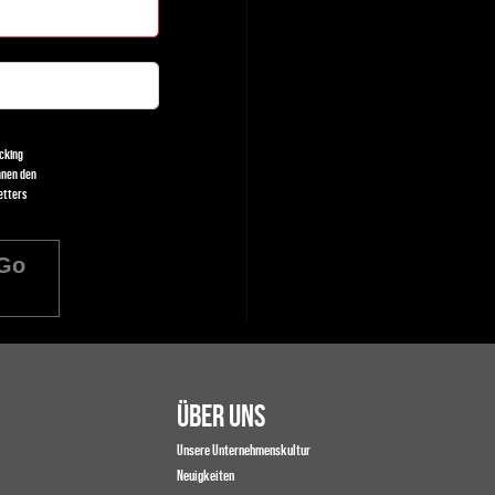
cking
nnen den
etters
Go
ÜBER UNS
Unsere Unternehmenskultur
Neuigkeiten