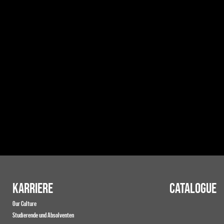
KARRIERE
CATALOGUE
Our Culture
Studierende und Absolventen