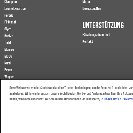
Champion
Motor
Engine Expertise
Bezugsquellen
Ferodo
FP Diesel
UNTERSTÜTZUNG
Glyco
Fälschungssicherheit
Goetze
Kontakt
Jurid
Monroe
MOOG
Nüral
Payen
Wagner
Walker
Diese Website verwendet Cookies und andere Tracker-Technologien, um die Benutzerfreundlichkeit zu v
analysieren. Wir informieren auch unsere Social Media-, Werbe- und Analysepartner über Ihre Nutzung 
haben, wird dieses beachtet. Weitere Informationen finden Sie in unserem/-r
Cookie Notice
Privacy 
© 2024 DRIV Automotive Inc. oder einer ihrer Tochtergesellschaften in einem oder mehreren Ländern.
Privacy Policy
|
General Terms and Conditions
|
I