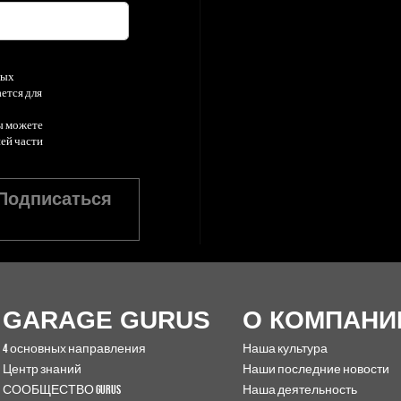
ных
ется для
ы можете
ней части
Подписаться
GARAGE GURUS
О КОМПАНИ
4 основных направления
Наша культура
Центр знаний
Наши последние новости
СООБЩЕСТВО GURUS
Наша деятельность