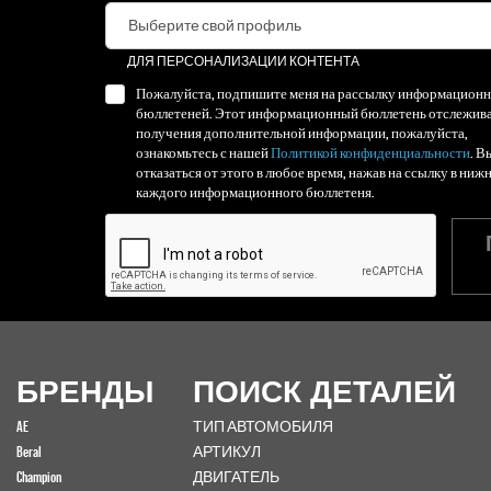
ДЛЯ ПЕРСОНАЛИЗАЦИИ КОНТЕНТА
Пожалуйста, подпишите меня на рассылку информацион
бюллетеней. Этот информационный бюллетень отслежива
получения дополнительной информации, пожалуйста,
ознакомьтесь с нашей
Политикой конфиденциальности
. В
отказаться от этого в любое время, нажав на ссылку в ниж
каждого информационного бюллетеня.
БРЕНДЫ
ПОИСК ДЕТАЛЕЙ
AE
ТИП АВТОМОБИЛЯ
Beral
АРТИКУЛ
Champion
ДВИГАТЕЛЬ