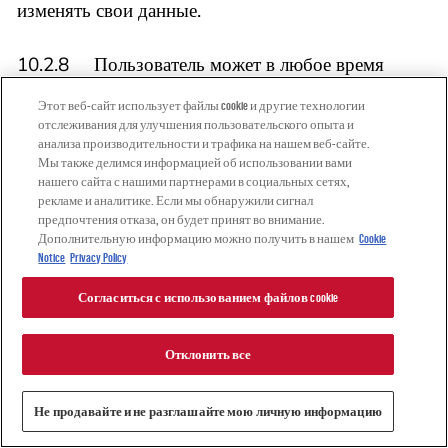
изменять свои данные.
10.2.8 Пользователь может в любое время
запросить удаление его доступа к Garage Gurus в
Этот веб-сайт использует файлы cookie и другие технологии
письменной форме или по электронной почте.
отслеживания для улучшения пользовательского опыта и
анализа производительности и трафика на нашем веб-сайте.
Мы также делимся информацией об использовании вами
10.3. Объем услуг Garage Gurus
нашего сайта с нашими партнерами в социальных сетях,
рекламе и аналитике. Если мы обнаружили сигнал
предпочтения отказа, он будет принят во внимание.
10.3.1 Garage Gurus предоставляет
Дополнительную информацию можно получить в нашем
Cookie
Пользователям информацию о своих продуктах и
Notice
Privacy Policy
услугах, таких как технические услуги, новости и
Согласиться с использованием файлов cookie
обучение (далее «Услуги Garage Gurus»).
Отклонить все
10.3.2 Все Услуги Garage Gurus носят
информационный характер, а значит, они не
Не продавайте и не разглашайте мою личную информацию
заменяют никакого формального обучения,