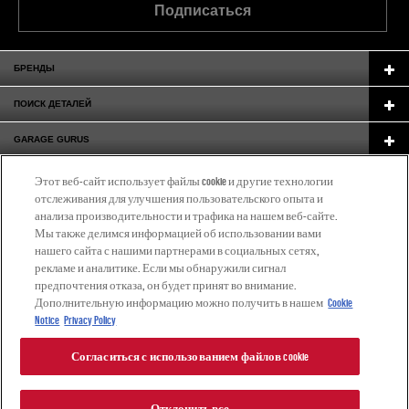
Подписаться
БРЕНДЫ
ПОИСК ДЕТАЛЕЙ
GARAGE GURUS
О КОМПАНИИ
Этот веб-сайт использует файлы cookie и другие технологии
отслеживания для улучшения пользовательского опыта и
CATALOGUE
анализа производительности и трафика на нашем веб-сайте.
Мы также делимся информацией об использовании вами
ГДЕ КУПИТЬ
нашего сайта с нашими партнерами в социальных сетях,
рекламе и аналитике. Если мы обнаружили сигнал
(PУССКИЙ)
предпочтения отказа, он будет принят во внимание.
Дополнительную информацию можно получить в нашем
Cookie
Notice
Privacy Policy
Согласиться с использованием файлов cookie
© 2024 DRiV Automotive Inc. или одна из дочерних компаний в одной и более странах.
|
Отклонить все