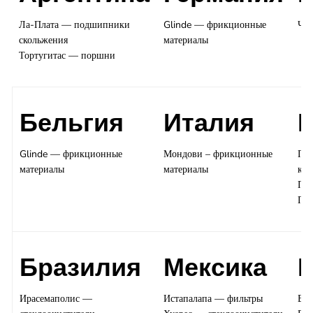
Ла-Плата — подшипники
Glinde — фрикционные
Чен
скольжения
материалы
Тортугитас — поршни
Бельгия
Италия
Glinde — фрикционные
Мондови – фрикционные
Пай
материалы
материалы
кла
Пор
Про
Бразилия
Мексика
И
Ирасемаполис —
Истапалапа — фильтры
Бад