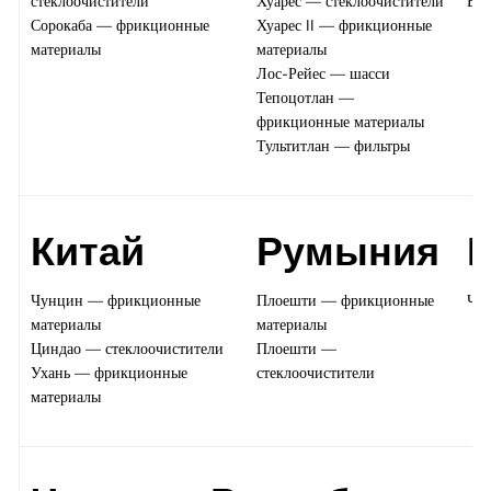
стеклоочистители
Хуарес — стеклоочистители
Бар
Сорокаба — фрикционные
Хуарес II — фрикционные
материалы
материалы
Лос-Рейес — шасси
Тепоцотлан —
фрикционные материалы
Тультитлан — фильтры
Китай
Румыния
В
Чунцин — фрикционные
Плоешти — фрикционные
Чап
материалы
материалы
Циндао — стеклоочистители
Плоешти —
Ухань — фрикционные
стеклоочистители
материалы