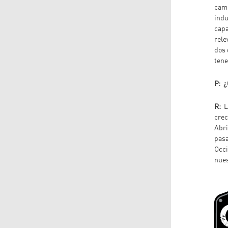
camp
indu
capa
rele
dos 
tene
P: ¿
R:
L
crec
Abri
pasa
Occi
nues