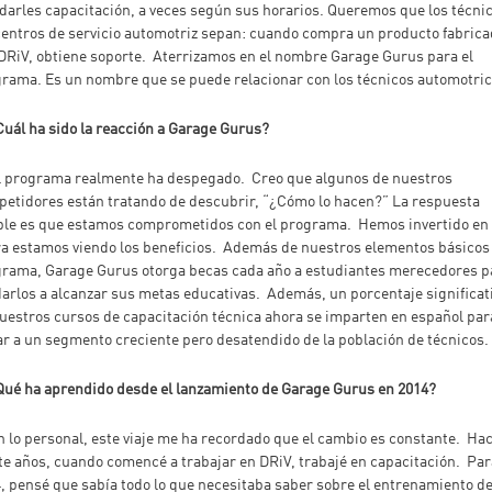
darles capacitación, a veces según sus horarios. Queremos que los técnic
centros de servicio automotriz sepan: cuando compra un producto fabric
DRiV, obtiene soporte. Aterrizamos en el nombre Garage Gurus para el
rama. Es un nombre que se puede relacionar con los técnicos automotri
Cuál ha sido la reacción a Garage Gurus?
l programa realmente ha despegado. Creo que algunos de nuestros
etidores están tratando de descubrir, “¿Cómo lo hacen?” La respuesta
le es que estamos comprometidos con el programa. Hemos invertido en 
a estamos viendo los beneficios. Además de nuestros elementos básicos
rama, Garage Gurus otorga becas cada año a estudiantes merecedores p
arlos a alcanzar sus metas educativas. Además, un porcentaje significat
uestros cursos de capacitación técnica ahora se imparten en español par
ar a un segmento creciente pero desatendido de la población de técnicos.
Qué ha aprendido desde el lanzamiento de Garage Gurus en 2014?
n lo personal, este viaje me ha recordado que el cambio es constante. Ha
te años, cuando comencé a trabajar en DRiV, trabajé en capacitación. Par
, pensé que sabía todo lo que necesitaba saber sobre el entrenamiento d