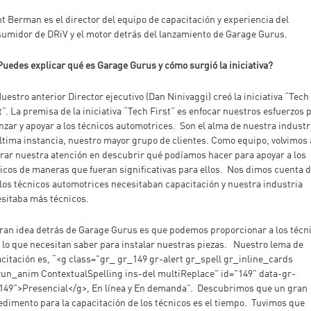
t Berman es el director del equipo de capacitación y experiencia del
umidor de DRiV y el motor detrás del lanzamiento de Garage Gurus.
Puedes explicar qué es Garage Gurus y cómo surgió la iniciativa?
uestro anterior Director ejecutivo (Dan Ninivaggi) creó la iniciativa “Tech
t”. La premisa de la iniciativa “Tech First” es enfocar nuestros esfuerzos 
nzar y apoyar a los técnicos automotrices. Son el alma de nuestra industri
ltima instancia, nuestro mayor grupo de clientes. Como equipo, volvimos 
rar nuestra atención en descubrir qué podíamos hacer para apoyar a los
icos de maneras que fueran significativas para ellos. Nos dimos cuenta 
los técnicos automotrices necesitaban capacitación y nuestra industria
sitaba más técnicos.
ran idea detrás de Garage Gurus es que podemos proporcionar a los técn
 lo que necesitan saber para instalar nuestras piezas. Nuestro lema de
citación es, “<g class="gr_ gr_149 gr-alert gr_spell gr_inline_cards
un_anim ContextualSpelling ins-del multiReplace" id="149" data-gr-
149">Presencial</g>, En línea y En demanda”. Descubrimos que un gran
dimento para la capacitación de los técnicos es el tiempo. Tuvimos que