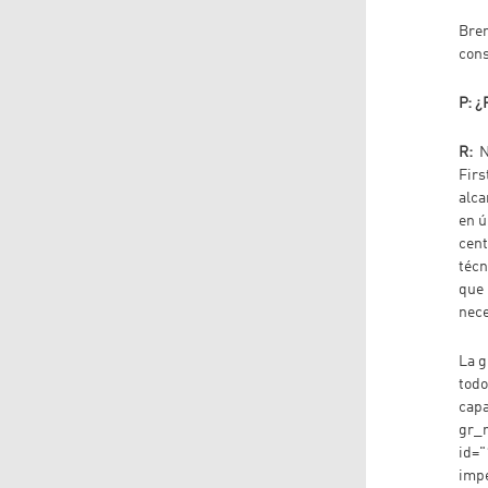
Bren
cons
P: ¿
R:
N
Firs
alca
en ú
cent
técn
que 
nece
La g
todo
capa
gr_r
id="
impe