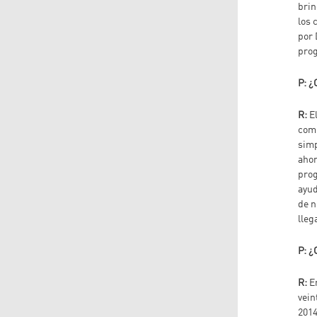
brin
los 
por 
prog
P: ¿
R:
E
comp
simp
ahor
prog
ayud
de n
lleg
P: ¿
R:
E
vein
2014