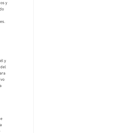
os y
ado
ces.
él y
 del
ara
ivo
a
ce
a
e