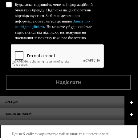
Будь ласка, підпишіть мене на інформаційний
бюлетень бренду. Підписка на цей бюлетень
відслідковується. За більш детальною
інформацією зверніться до нашої
Заяви про
конфіденційність
. Ви можете у будь-який час
відмовитися від підписки, натиснувши на
посилання на початку кожного бюлетеню.
Надіслати
БРЕНДИ
ПОШУК ДЕТАЛЕЙ
GARAGE GURUS
Цей веб-сайт використовує файли cookie та інші технології
ПІДТРИМКА