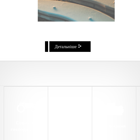
Детальніше
Сільське
Торгівля
Стискання
господарство