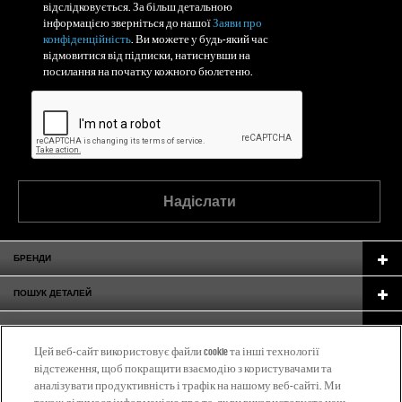
відслідковується. За більш детальною
інформацією зверніться до нашої
Заяви про
конфіденційність
. Ви можете у будь-який час
відмовитися від підписки, натиснувши на
посилання на початку кожного бюлетеню.
Надіслати
БРЕНДИ
ПОШУК ДЕТАЛЕЙ
GARAGE GURUS
Цей веб-сайт використовує файли cookie та інші технології
ПІДТРИМКА
відстеження, щоб покращити взаємодію з користувачами та
аналізувати продуктивність і трафік на нашому веб-сайті. Ми
ПРО НАС