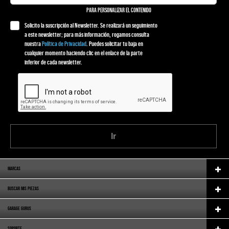
PARA PERSONALIZAR EL CONTENIDO
Solicito la suscripción al Newsletter. Se realizará un seguimiento
a este newsletter; para más información, rogamos consulta
nuestra
Política de Privacidad
. Puedes solicitar tu baja en
cualquier momento haciendo clic en el enlace de la parte
inferior de cada newsletter.
Ir
MARCAS
BUSCAR MIS PIEZAS
GARAGE GURUS
SOPORTE