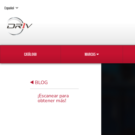
Español
CATÁLOGO
MARCAS
BLOG
¡Escanear para
obtener más!