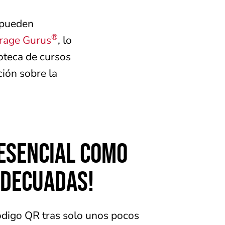
s pueden
®
arage Gurus
, lo
ioteca de cursos
ción sobre la
 ESENCIAL COMO
ADECUADAS!
código QR tras solo unos pocos