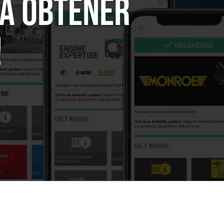
RA OBTENER
!