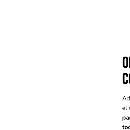
O
C
Ad
el
pa
to