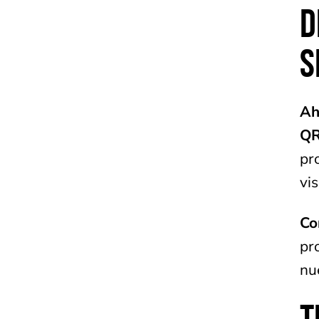
D
S
Ah
QR
pr
vis
Co
pr
nu
T