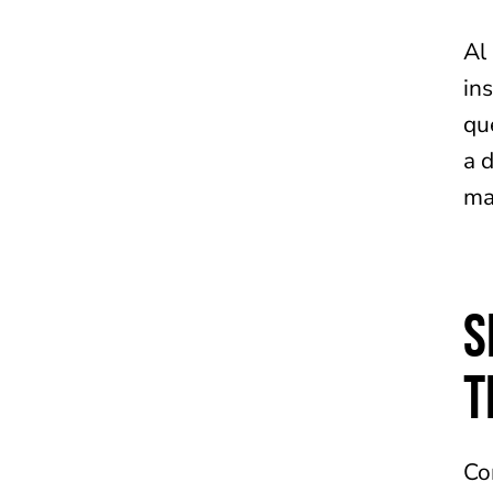
Al
ins
qu
a 
ma
S
T
Co