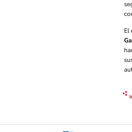
se
co
El
Ga
ha
su
au
V